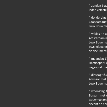
* zondag 9 a
leden vertoni
* donderdag 
Zaandam met 
Luuk Bouwm
* vrijdag 14 
Amsterdam me
Luuk Bouwman
psycholoog e
de documenta
* maandag 17
Hartlooper C
nagesprek me
* dinsdag 18 
Alkmaar met 
Luuk Bouwm
* woensdag 1
Bussum met e
Bouwman en I
docent en éé