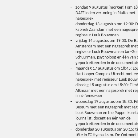
zondag 9 augustus (morgen!) om 18
DAFF leden vertoning in Rialto met
nagesprek
donderdag 13 augustus om 19:30: 
Fabriek Zaandam met een nagespre
regisseur Luuk Bouwman
vrijdag 14 augustus om 19:00: De Ba
Amsterdam met een nagesprek met
regisseur Luuk Bouwman en Jan-Ger
Schuurman, psycholoog en één van 
geportretteerden in de documentai
maandag 17 augustus om 18:45: Lou
Hartlooper Complex Utrecht met e
nagesprek met regisseur Luuk Bou
dinsdag 18 augustus om 18:30: Film
Alkmaar met een nagesprek met reg
Luuk Bouwman
woensdag 19 augustus om 18:30: Fi
Bussum met een nagesprek met reg
Luuk Bouwman en Ine Poppe, kunst
journalist, docent en één van de
geportretteerden in de documentai
donderdag 20 augustus om 20:15: t
tête in FC Hyena i.s.m. De Ontmoeti