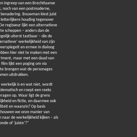
een ingreep van een Brechtiaanse
, noch van een postmoderne,
e benadering. Bouwman kiest juist
 letterlijkere houding tegenover
 De regisseur lijkt een alternatieve
 te scheppen – anders dan de
gelijk uiterst tastbaar – die de
ernatieve’ werkelijkheid van zijn
eerspiegelt en ermee in dialoog
ebben hier niet te maken met een
riment, maar met een daad van
film lijkt een poging om via
 te brengen wat de personages
men uitdrukken.
werkelijk is en wat niet, wordt
blematisch en roept een reeks
vragen op. Waar ligt de grens
ijkheid en fictie, en daarmee ook
iteit en waanzin? Op basis
chouwen we onze manier van
 naar de werkelijkheid kijken – als
nde of ‘juiste’?”