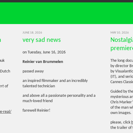
JUNE 18, 2026
MAY 10, 2026
n
very sad news
Nostalgi
premier
on Tuesday, June 16, 2026
uuk
The long docu
Reinier van Brummelen
by director B
 Dutch
passed away
by Visualantic
(IT), and ser
an inspired filmmaker and an incredibly
Cannes Class
rt of
talented technician
Guided by the
and above all a passionate personality and a
mysterious ar
much-loved friend
Chris Marker’
of the man wh
farewell Reinier!
he-real/
own images.
please, click
the trailer of