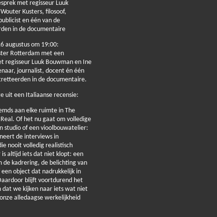
sprek met regisseur Luuk
outer Kusters, filosoof,
publicist en één van de
rden in de documentaire
6 augustus om 19:00:
ter Rotterdam met een
t regisseur Luuk Bouwman en Ine
naar, journalist, docent én één
tretteerden in de documentaire.
 uit een Italiaanse recensie:
reemds aan elke ruimte in The
 Real. Of het nu gaat om volledige
en studio of een vioolbouwatelier:
neert de interviews in
e nooit volledig realistisch
is altijd iets dat niet klopt: een
 de kadrering, de belichting van
 een object dat nadrukkelijk in
Daardoor blijft voortdurend het
 dat we kijken naar iets wat niet
onze alledaagse werkelijkheid