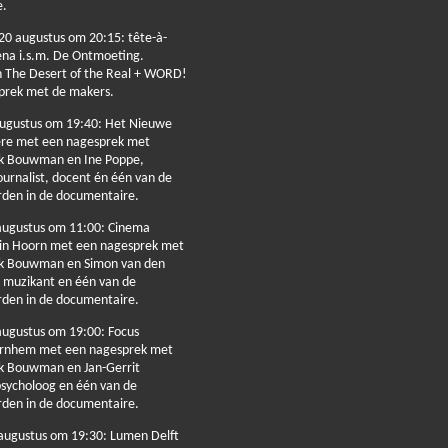
e.
20 augustus om 20:15: tête-à-
ena i.s.m. De Ontmoeting.
n The Desert of the Real + WORD!
prek met de makers.
 augustus om 19:40: Het Nieuwe
ere met een nagesprek met
uk Bouwman en Ine Poppe,
ournalist, docent én één van de
rden in de documentaire.
augustus om 11:00: Cinema
 in Hoorn met een nagesprek met
uk Bouwman en Simon van den
k muzikant en één van de
rden in de documentaire.
augustus om 19:00: Focus
Arnhem met een nagesprek met
uk Bouwman en Jan-Gerrit
sycholoog en één van de
rden in de documentaire.
 augustus om 19:30: Lumen Delft