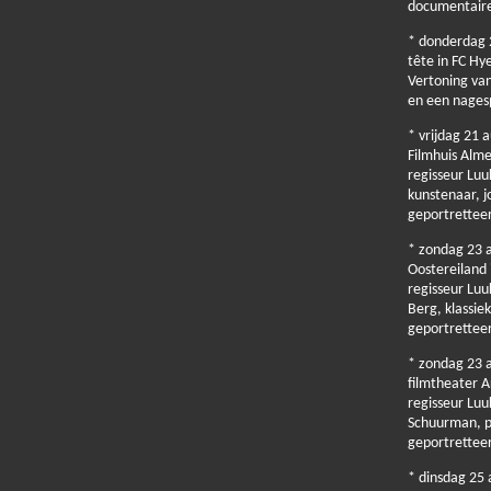
documentair
* donderdag 
tête in FC Hy
Vertoning va
en een nages
* vrijdag 21
Filmhuis Alm
regisseur Lu
kunstenaar, j
geportrettee
* zondag 23 
Oostereiland
regisseur Lu
Berg, klassie
geportrettee
* zondag 23 
filmtheater 
regisseur Lu
Schuurman, p
geportrettee
* dinsdag 25