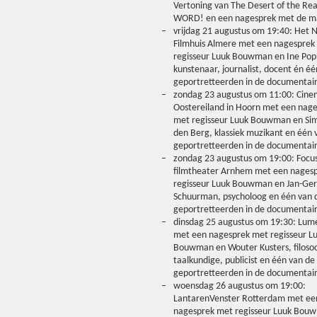
Vertoning van The Desert of the Rea
WORD! en een nagesprek met de m
vrijdag 21 augustus om 19:40: Het 
Filmhuis Almere met een nagesprek
regisseur Luuk Bouwman en Ine Pop
kunstenaar, journalist, docent én éé
geportretteerden in de documentai
zondag 23 augustus om 11:00: Cin
Oostereiland in Hoorn met een nag
met regisseur Luuk Bouwman en Si
den Berg, klassiek muzikant en één 
geportretteerden in de documentai
zondag 23 augustus om 19:00: Focu
filmtheater Arnhem met een nages
regisseur Luuk Bouwman en Jan-Ger
Schuurman, psycholoog en één van 
geportretteerden in de documentai
dinsdag 25 augustus om 19:30: Lum
met een nagesprek met regisseur L
Bouwman en Wouter Kusters, filosoo
taalkundige, publicist en één van de
geportretteerden in de documentai
woensdag 26 augustus om 19:00:
LantarenVenster Rotterdam met ee
nagesprek met regisseur Luuk Bou