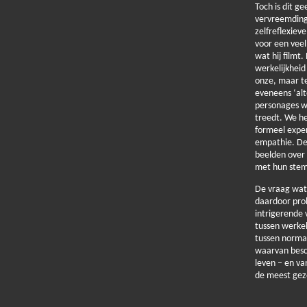
Toch is dit g
vervreemding
zelfreflexiev
voor een veel
wat hij filmt.
werkelijkheid
onze, maar te
eveneens ‘alt
personages w
treedt. We h
formeel expe
empathie. De 
beelden over
met hun stem
De vraag wat 
daardoor pro
intrigerende 
tussen werkel
tussen normal
waarvan bes
leven – en van
de meest gezo