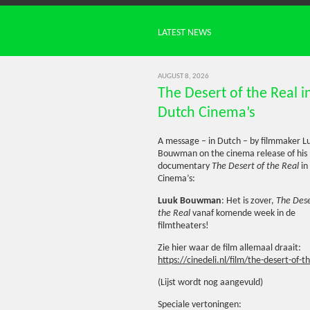
LATEST NEWS
AUGUST 8, 2026
The Desert of the Real i
Dutch Cinema’s
A message – in Dutch – by filmmaker L
Bouwman on the cinema release of his
documentary
The Desert of the Real
in
Cinema’s:
Luuk Bouwman
: Het is zover,
The Dese
the Real
vanaf komende week in de
filmtheaters!
Zie hier waar de film allemaal draait:
https://cinedeli.nl/film/the-desert-of-t
(Lijst wordt nog aangevuld)
Speciale vertoningen: