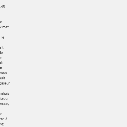
.45
De
k met
lie
rit
de
re
is
en
wman
huis
isseur
lmhuis
isseur
enaar,
re
ête-à-
ng.