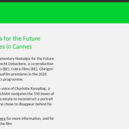
a for the Future
es in Cannes
mentary Nostalgia for the Future
recht Debackere, a co-production
s (BE), Cobra Films (BE), Ghirigori
iousFilm premieres in the 2026
ics programme.
 voice of Charlotte Rampling, a
chivist navigates the 550 boxes of
s estate to reconstruct a portrait
o chose to disappear behind his
here
for more information, and for
 the film