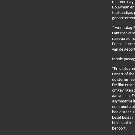
met een nage
Bouwman en W
taalkundige, 
geportrettee
* woensdag 2
LantarenVens
nagesprek me
Poppe, kunste
van de gepor
Mooie passage
“Er is iets v
Desert of the
duisternis, e
De film ensce
omgevingen di
aanvoelen. Er 
asymmetrie in
een ruimte of
beeld staat. 
besef bestaan
helemaal tot 
behoort.