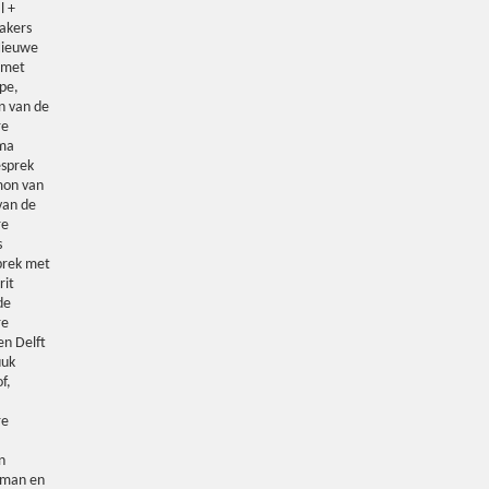
l +
akers
Nieuwe
 met
pe,
n van de
re
ema
esprek
mon van
van de
re
s
prek met
rit
de
re
en Delft
uuk
f,
re
n
wman en