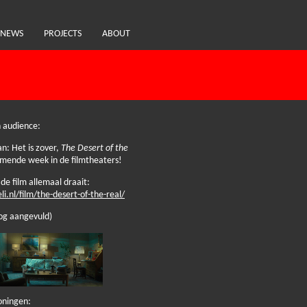
NEWS
PROJECTS
ABOUT
h audience:
: Het is zover,
The Desert of the
mende week in de filmtheaters!
 de film allemaal draait:
li.nl/film/the-desert-of-the-real/
nog aangevuld)
oningen: