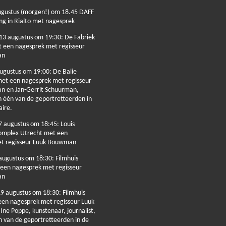
ugustus (morgen!) om 18.45 DAFF
ng in Rialto met nagesprek
13 augustus om 19:30: De Fabriek
een nagesprek met regisseur
an
augustus om 19:00: De Balie
t een nagesprek met regisseur
 en Jan-Gerrit Schuurman,
n één van de geportretteerden in
ire.
 augustus om 18:45: Louis
omplex Utrecht met een
t regisseur Luuk Bouwman
augustus om 18:30: Filmhuis
een nagesprek met regisseur
an
9 augustus om 18:30: Filmhuis
en nagesprek met regisseur Luuk
ne Poppe, kunstenaar, journalist,
n van de geportretteerden in de